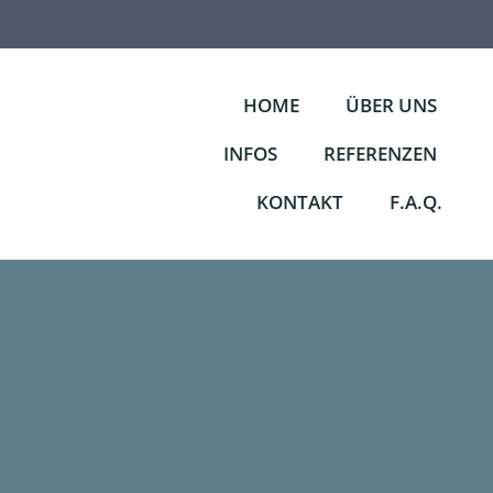
Zum
Inhalt
springen
HOME
ÜBER UNS
INFOS
REFERENZEN
KONTAKT
F.A.Q.